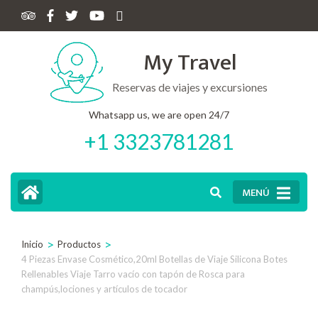
My Travel
Reservas de viajes y excursiones
Whatsapp us, we are open 24/7
+1 3323781281
MENÚ
>
>
Inicio
Productos
4 Piezas Envase Cosmético,20ml Botellas de Viaje Silicona Botes
Rellenables Viaje Tarro vacío con tapón de Rosca para
champús,lociones y artículos de tocador