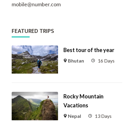
mobile@number.com
FEATURED TRIPS
Best tour of the year
Bhutan
16 Days
Rocky Mountain
Vacations
Nepal
13 Days