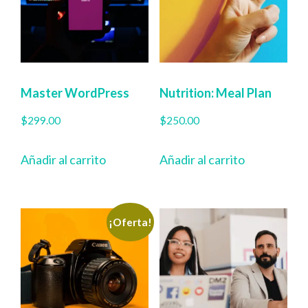
Master WordPress
Nutrition: Meal Plan
$
299.00
$
250.00
Añadir al carrito
Añadir al carrito
¡Oferta!